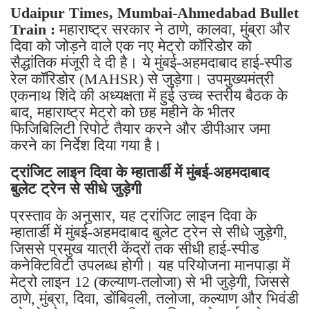
Udaipur Times, Mumbai-Ahmedabad Bullet
Train :
महाराष्ट्र सरकार ने ठाणे, कालवा, मुंब्रा और
दिवा को जोड़ने वाले एक नए मेट्रो कॉरिडोर को
सैद्धांतिक मंजूरी दे दी है। ये मुंबई-अहमदाबाद हाई-स्पीड
रेल कॉरिडोर (MAHSR) से जुड़ेगा। उपमुख्यमंत्री
एकनाथ शिंदे की अध्यक्षता में हुई उच्च स्तरीय बैठक के
बाद, महाराष्ट्र मेट्रो को छह महीने के भीतर
फिजिबिलिटी रिपोर्ट तैयार करने और डीपीआर जमा
करने का निर्देश दिया गया है।
ट्रांजिट लाइन दिवा के म्हातार्डी में मुंबई-अहमदाबाद
बुलेट ट्रेन से सीधे जुड़ेगी
प्रस्ताव के अनुसार, यह ट्रांजिट लाइन दिवा के
म्हातार्डी में मुंबई-अहमदाबाद बुलेट ट्रेन से सीधे जुड़ेगी,
जिससे प्रमुख यात्री केंद्रों तक सीधी हाई-स्पीड
कनेक्टिविटी उपलब्ध होगी। यह परियोजना मानपाड़ा में
मेट्रो लाइन 12 (कल्याण-तलोजा) से भी जुड़ेगी, जिससे
ठाणे, मुंब्रा, दिवा, डोंबिवली, तलोजा, कल्याण और भिवंडी