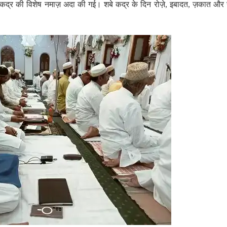
 शबे कद्र की विशेष नमाज़ अदा की गई। शबे कद्र के दिन रोज़े, इबादत, ज़कात औ