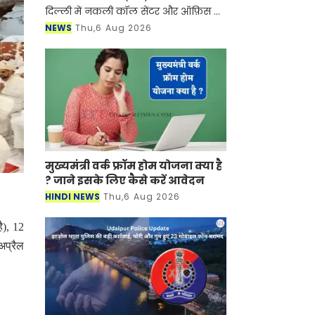
दिल्ली में नकली कॉल सेंटर और ऑफ़िस के
ज़रिए चल रहे एक बड़े इंटरनेशनल टेक-
NEWS
Thu,6 Aug 2026
सपोर्ट फ्रॉड और जबरन वसूली (extortion)
रैकेट का
मुख्यमंत्री वर्क फ्रॉम होम योजना क्या है
? जाने इसके लिए कैसे करें आवेदन
HINDI NEWS
Thu,6 Aug 2026
ै), 12
अप्रैल