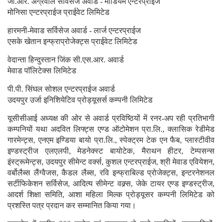
जी.आर. अग्रवाल सर्विसेज अवार्ड - मीडियम एन्टरप्राईज
मोनिसा एन्टरप्राईज प्राईवेट लिमिटेड
हारमनी-मेवाड सर्विसेज अवार्ड - लार्ज एन्टरप्राईज
एसके खेतान इन्फ्राप्रोजेक्ट्स प्राईवेट लिमिटेड
वेदान्ता हिन्दुस्तान जिंक सी.एस.आर. अवार्ड
मेवाड पाॅलिटेक्स लिमिटेड
पी.पी. सिंघल सोशल एन्टरप्राईज अवार्ड
उदयपुर उर्जा इनिशियेटिव प्रोड्यूसर्स कम्पनी लिमिटेड
यूसीसीआई अध्यक्ष की ओर से अवार्ड प्रविष्ठियों में रनर-अप रही प्रतिभागी
कम्पनियों यथा अदवित लिफ्ट्स एण्ड ऑटोमेशन प्रा.लि., क्लासिक रेडीमेड
गारमेन्ट्स, एनएम इण्डिया बायो प्रा.लि., स्पेक्ट्रम टेक एन फैब, प्लास्टीवीव
इण्डस्ट्रीज एलएलपी, मेडनेक्स्ट बायोटेक, मैराथन हीटर, टेम्पसन्स
इंस्ट्रूमेन्ट्स, उदयपुर सीमेन्ट वर्क्स, कुशल एन्टरप्राईज, श्री मेवाड एवियेशन,
वर्बोलैब्स लैंग्वैजस, कैडल लैब्स, रवि इन्फ्राबिल्ड प्रोजेक्ट्स, इन्टरनेशनल
सर्टीफिकेशन सर्विसेज, आदित्य सीमेन्ट वक्र्स, जेके टायर एण्ड इण्डस्ट्रीज,
आदर्श शिक्षा समिति, आशा महिला मिल्क प्रोड्यूसर कम्पनी लिमिटेड को
प्रशस्ति पत्र प्रदान कर सम्मानित किया गया।