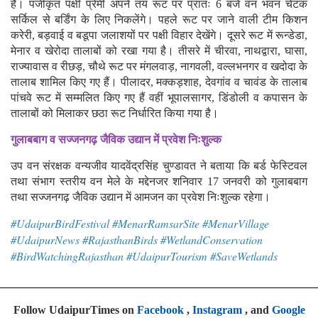
हैं। पंजीकृत पक्षी प्रेमी अपने तय रूट पर प्रातः 6 बजे वन भवन चेटक
सर्किल से बर्डिंग के लिए निकलेंगे। पहले रूट पर जाने वाली टीम किशन
करेरी, बड़वाई व बडूपा जलाशयों पर पक्षी विहार देखेंगे। दूसरे रूट में रून्डेडा,
मेनार व खेरोदा तालाबों को रखा गया है। तीसरे में चीरवा, नाथद्वारा, घासा,
राज्यावास व रीछड़, चौथे रूट पर मंगलवाड़, नागवली, वल्लभनगर व खदोदा के
तालाब शामिल किए गए हैं। पीलादर, मक्कड़शाह, देवगांव व चावंड के तालाब
पांचवे रूट में सम्मलित किए गए हैं वहीं भूपालसागर, डिंडोली व कपासन के
तालाबों को मिलाकर छठा रूट निर्धारित किया गया है।
गुलाबबाग व सज्जनगढ़ जैविक उद्यान में प्रवेश निःशुल्क
उप वन संरक्षक वन्यजीव यादवेंद्रसिंह चुण्डावत ने बताया कि बर्ड फेस्टिवल
तथा संभाग स्तरीय वन मेले के मद्देनजर शनिवार 17 जनवरी को गुलाबबाग
तथा सज्जनगढ़ जैविक उद्यान में आमजन का प्रवेश निःशुल्क रहेगा।
#UdaipurBirdFestival #MenarRamsarSite #MenarVillage
#UdaipurNews #RajasthanBirds #WetlandConservation
#BirdWatchingRajasthan #UdaipurTourism #SaveWetlands
Follow UdaipurTimes on
Facebook
,
Instagram
, and
Google