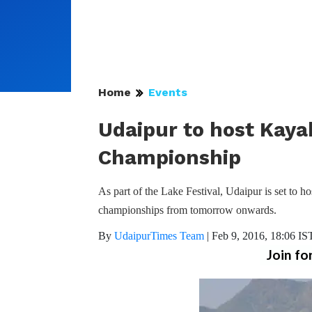
Home
Events
Udaipur to host Kaya
Championship
As part of the Lake Festival, Udaipur is set to 
championships from tomorrow onwards.
By
UdaipurTimes Team
|
Feb 9, 2016, 18:06 IS
Join fo