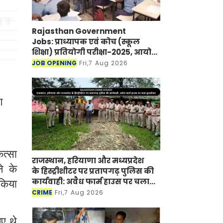
Rajasthan Government
Jobs: प्राध्यापक एवं कोच (स्कूल
शिक्षा) प्रतियोगी परीक्षा-2025, आयोग
ने जारी की हिंदी विषय की विचारित
JOB OPENING
Fri,7 Aug 2026
सूची
ग
ित्सा
राजस्थान, हरियाणा और मध्यप्रदेश
े के
के हिस्ट्रीशीटर पर प्रतापगढ़ पुलिस की
कार्यवाही: अवैध फार्म हाउस पर चला
 किया
बुलडोजर
CRIME
Fri,7 Aug 2026
ए थे