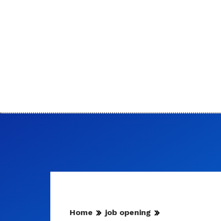
Home
job opening