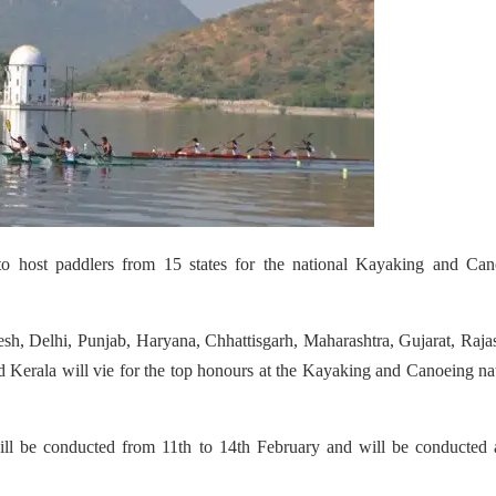
 to host paddlers from 15 states for the national Kayaking and Can
h, Delhi, Punjab, Haryana, Chhattisgarh, Maharashtra, Gujarat, Raja
Kerala will vie for the top honours at the Kayaking and Canoeing na
l be conducted from 11th to 14th February and will be conducted a