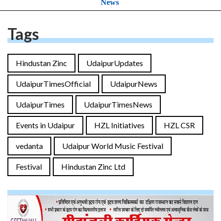
News
Tags
Hindustan Zinc
UdaipurUpdates
UdaipurTimesOfficial
UdaipurNews
UdaipurTimes
UdaipurTimesNews
Events in Udaipur
HZL Initiatives
HZL CSR
vedanta
Udaipur World Music Festival
Festival
Hindustan Zinc Ltd