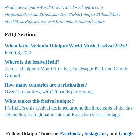
#VedantaUdaipur #WorldMusicFestival #UdaipurEvents
#RajasthanTourism #HindustanZinc #SeharUdaipur #GlobalMusic
#FolkMusicRajasthan #LiveMusicIndia #UdaipurCulture
FAQ Section:
When is the Vedanta Udaipur World Music Festival 2026?
Feb 6-8, 2026.
Where is the festival held?
Across Udaipur’s Manji Ka Ghat, Fatehsagar Paal, and Gandhi
Ground.
How many countries are participating?
Over 10 countries, with 20 bands performing.
What makes this festival unique?
It’s India’s only festival designed around the three parts of the day,
celebrating both global music and Rajasthan’s folk heritage.
Follow UdaipurTimes on
Facebook
,
Instagram
, and
Google