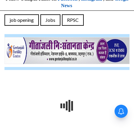
News
job opening
Jobs
RPSC