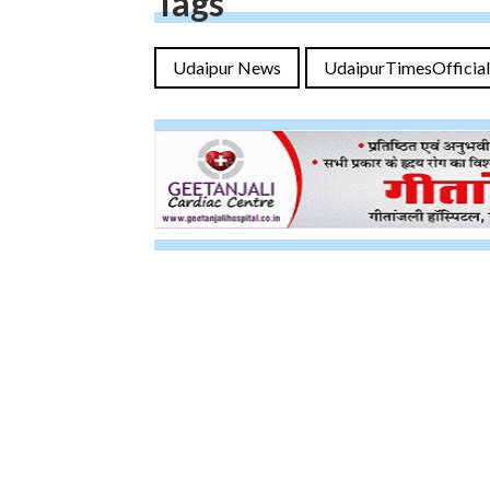
Tags
Udaipur News
UdaipurTimesOfficial