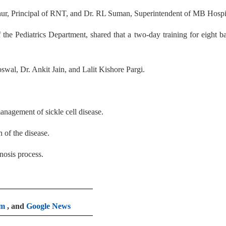
ur, Principal of RNT, and Dr. RL Suman, Superintendent of MB Hospit
he Pediatrics Department, shared that a two-day training for eight b
wal, Dr. Ankit Jain, and Lalit Kishore Pargi.
nagement of sickle cell disease.
n of the disease.
osis process.
am
, and
Google News