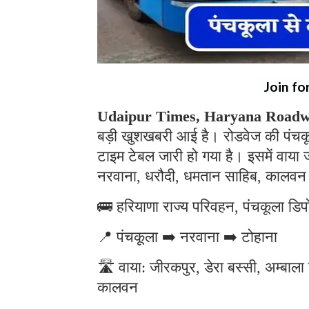
Join fo
Udaipur Times, Haryana Roadw
बड़ी खुशखबरी आई है। रोडवेज की पंचकूल
टाइम टेबल जारी हो गया है। इसमें वाया
नरवाना, धरौदी, धमतान साहिब, कालवन 
🚌 हरियाणा राज्य परिवहन, पंचकूला डिपो
📍 पंचकूला ➡️ नरवाना ➡️ टोहाना
🛣️ वाया: जीरकपुर, डेरा बस्सी, अम्बा
कालवन