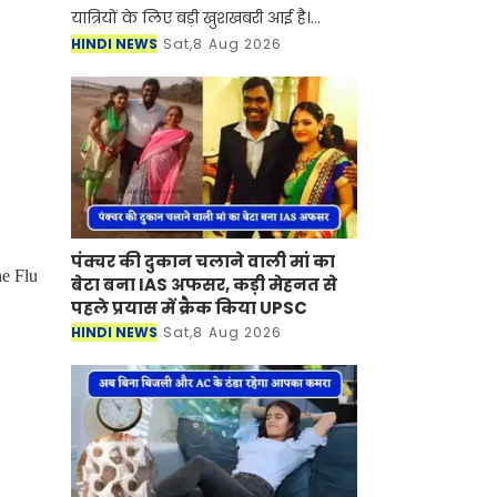
यात्रियों के लिए बड़ी खुशखबरी आई है।
रोडवेज की पंचकूला से टोहाना समेत इन
HINDI NEWS
Sat,8 Aug 2026
शहरों से होकर जाने वाली बसों का नया
टाइम टेबल जारी हो गया है।
पंक्चर की दुकान चलाने वाली मां का
ne Flu
बेटा बना IAS अफसर, कड़ी मेहनत से
पहले प्रयास में क्रैक किया UPSC
HINDI NEWS
Sat,8 Aug 2026