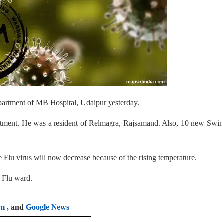
partment of MB Hospital, Udaipur yesterday.
reatment. He was a resident of Relmagra, Rajsamand. Also, 10 new Swi
 Flu virus will now decrease because of the rising temperature.
e Flu ward.
am
, and
Google News