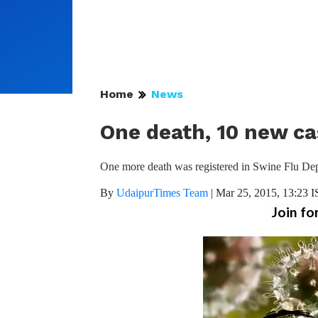
Home
News
One death, 10 new ca
One more death was registered in Swine Flu De
By
UdaipurTimes Team
|
Mar 25, 2015, 13:23 
Join fo