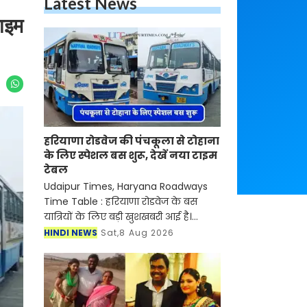
Latest News
टाइम
हरियाणा रोडवेज की पंचकूला से टोहाना
के लिए स्पेशल बस शुरू, देखें नया टाइम
टेबल
Udaipur Times, Haryana Roadways
Time Table : हरियाणा रोडवेज के बस
यात्रियों के लिए बड़ी खुशखबरी आई है।
रोडवेज की पंचकूला से टोहाना समेत इन
HINDI NEWS
Sat,8 Aug 2026
शहरों से होकर जाने वाली बसों का नया
टाइम टेबल जारी हो गया है।