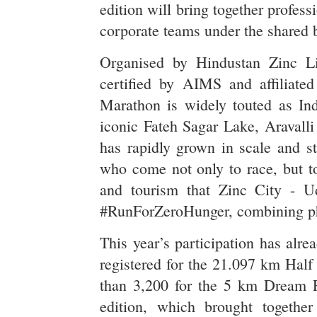
edition will bring together professi
corporate teams under the shared
Organised by Hindustan Zinc L
certified by AIMS and affiliate
Marathon is widely touted as In
iconic Fateh Sagar Lake, Aravalli
has rapidly grown in scale and s
who come not only to race, but to
and tourism that Zinc City - Ud
#RunForZeroHunger, combining phy
This year’s participation has alr
registered for the 21.097 km Hal
than 3,200 for the 5 km Dream R
edition, which brought togethe