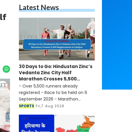
Latest News
lf
30 Days to Go: Hindustan Zinc’s
Vedanta Zinc City Half
Marathon Crosses 5,500
Registrations in Udaipur
- Over 5,500 runners already
registered - Race to be held on 6
September 2026 - Marathon
continues to strengthen Udaipur's
SPORTS
Fri,7 Aug 2026
position as a sports tourism
destination