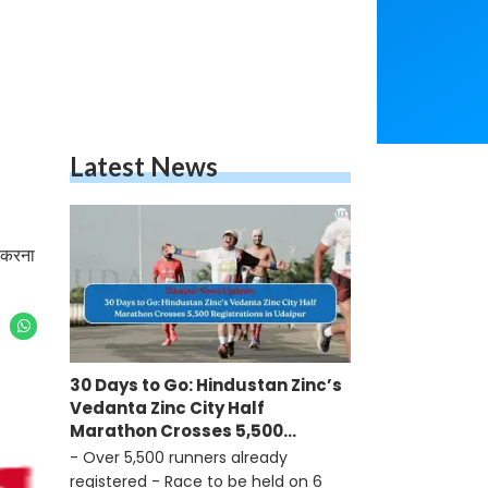
Latest News
ा करना
30 Days to Go: Hindustan Zinc’s
Vedanta Zinc City Half
Marathon Crosses 5,500
Registrations in Udaipur
- Over 5,500 runners already
registered - Race to be held on 6