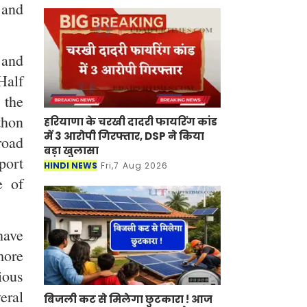
s and
 and
Half
 the
thon
हरियाणा के चरखी दादरी फायरिंग कांड
में 3 आरोपी गिरफ्तार, DSP ने किया
road
बड़ा खुलासा
port
HINDI NEWS
Fri,7 Aug 2026
e of
have
more
ious
eral
बिजली कट से मिलेगा छुटकारा ! आज