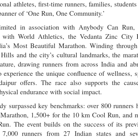
onal athletes, first-time runners, families, student
 banner of ‘One Run, One Community.’
imited in association with Anybody Can Run,
d with World Athletics, the Vedanta Zinc City 
dia’s Most Beautiful Marathon. Winding through
 Hills and the city’s cultural landmarks, the mara
tature, drawing runners from across India and ab
 experience the unique confluence of wellness, s
aipur offers. The race also supports the caus
sical endurance with social impact.
eady surpassed key benchmarks: over 800 runners 
f Marathon, 1,500+ for the 10 km Cool Run, and 
un. The event builds on the success of its prev
r 7,000 runners from 27 Indian states and sev