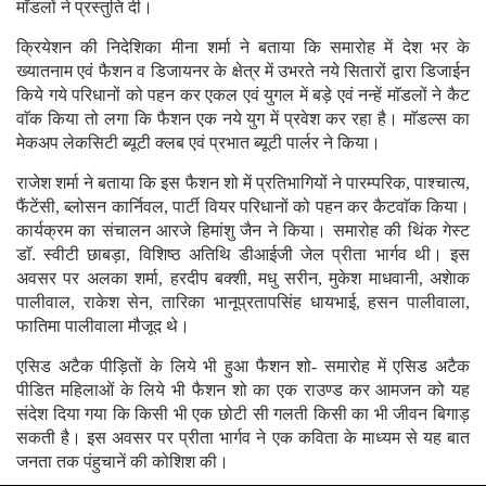
माॅडलों ने प्रस्तुति दी।
क्रियेशन की निदेशिका मीना शर्मा ने बताया कि समारोह में देश भर के
ख्यातनाम एवं फैशन व डिजायनर के क्षेत्र में उभरते नये सितारों द्वारा डिजाईन
किये गये परिधानों को पहन कर एकल एवं युगल में बड़े एवं नन्हें माॅडलों ने कैट
वाॅक किया तो लगा कि फैशन एक नये युग में प्रवेश कर रहा है। माॅडल्स का
मेकअप लेकसिटी ब्यूटी क्लब एवं प्रभात ब्यूटी पार्लर ने किया।
राजेश शर्मा ने बताया कि इस फैशन शो में प्रतिभागियों ने पारम्परिक, पाश्चात्य,
फैंटेंसी, ब्लोसन कार्निवल, पार्टी वियर परिधानों को पहन कर कैटवाॅक किया।
कार्यक्रम का संचालन आरजे हिमांशु जैन ने किया। समारोह की थिंक गेस्ट
डाॅ. स्वीटी छाबड़ा, विशिष्ठ अतिथि डीआईजी जेल प्रीता भार्गव थी। इस
अवसर पर अलका शर्मा, हरदीप बक्शी, मधु सरीन, मुकेश माधवानी, अशेाक
पालीवाल, राकेश सेन, तारिका भानूप्रतापसिंह धायभाई, हसन पालीवाला,
फातिमा पालीवाला मौजूद थे।
एसिड अटैक पीड़ितों के लिये भी हुआ फैशन शो- समारोह में एसिड अटैक
पीडित महिलाओं के लिये भी फैशन शो का एक राउण्ड कर आमजन को यह
संदेश दिया गया कि किसी भी एक छोटी सी गलती किसी का भी जीवन बिगाड़
सकती है। इस अवसर पर प्रीता भार्गव ने एक कविता के माध्यम से यह बात
जनता तक पंहुचानें की कोशिश की।