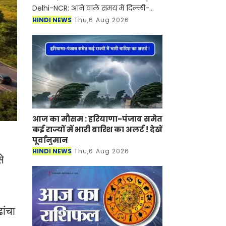
Delhi-NCR: आने वाले समय में दिल्ली-
एनसीआर में विकास का केंद्र अब केवल
HINDI NEWS
Thu,6 Aug 2026
नोएडा और गुरुग्राम तक सीमित नहीं रहने
वाला है। ड्राफ्ट NCR र
आज का मौसम : हरियाणा-पंजाब समेत
कई राज्यों में भारी बारिश का अलर्ट ! देखें
पूर्वानुमान
HINDI NEWS
Thu,6 Aug 2026
से
ांचा