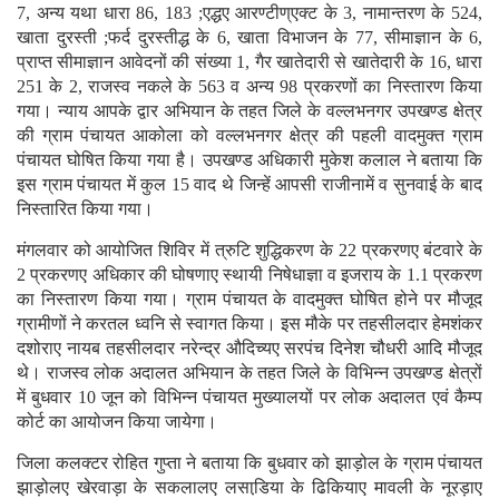
7, अन्य यथा धारा 86, 183 ;एद्धए आरण्टीण्एक्ट के 3, नामान्तरण के 524,
खाता दुरस्ती ;फर्द दुरस्तीद्ध के 6, खाता विभाजन के 77, सीमाज्ञान के 6,
प्राप्त सीमाज्ञान आवेदनों की संख्या 1, गैर खातेदारी से खातेदारी के 16, धारा
251 के 2, राजस्व नकले के 563 व अन्य 98 प्रकरणों का निस्तारण किया
गया। न्याय आपके द्वार अभियान के तहत जिले के वल्लभनगर उपखण्ड क्षेत्र
की ग्राम पंचायत आकोला को वल्लभनगर क्षेत्र की पहली वादमुक्त ग्राम
पंचायत घोषित किया गया है। उपखण्ड अधिकारी मुकेश कलाल ने बताया कि
इस ग्राम पंचायत में कुल 15 वाद थे जिन्हें आपसी राजीनामें व सुनवाई के बाद
निस्तारित किया गया।
मंगलवार को आयोजित शिविर में त्रुटि शुद्धिकरण के 22 प्रकरणए बंटवारे के
2 प्रकरणए अधिकार की घोषणाए स्थायी निषेधाज्ञा व इजराय के 1.1 प्रकरण
का निस्तारण किया गया। ग्राम पंचायत के वादमुक्त घोषित होने पर मौजूद
ग्रामीणों ने करतल ध्वनि से स्वागत किया। इस मौके पर तहसीलदार हेमशंकर
दशोराए नायब तहसीलदार नरेन्द्र औदिच्यए सरपंच दिनेश चौधरी आदि मौजूद
थे। राजस्व लोक अदालत अभियान के तहत जिले के विभिन्न उपखण्ड क्षेत्रों
में बुधवार 10 जून को विभिन्न पंचायत मुख्यालयों पर लोक अदालत एवं कैम्प
कोर्ट का आयोजन किया जायेगा।
जिला कलक्टर रोहित गुप्ता ने बताया कि बुधवार को झाड़ोल के ग्राम पंचायत
झाड़ोलए खेरवाड़ा के सकलालए लसाडि़या के ढिकियाए मावली के नूरड़ाए