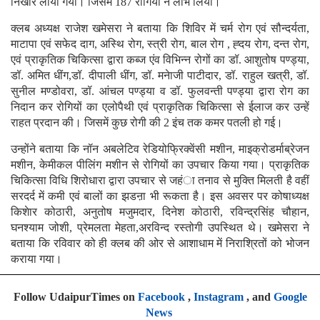
निखार लाया गया। जिसमें 187 रोगियों ने लाभ लिया।
क्लब अध्यक्ष राजेश खमेसरा ने बताया कि शिविर में चर्म रोग एवं सौन्दर्यता,
माटापा एवं सफेद दाग, अस्थि रोग, स्त्री रोग, बाल रोग , ह्दय रोग, दन्त रोग,
एवं प्राकृतिक चिकित्सा द्वारा कब्ज एंव विभिन्न रोगों का डॉ. आशुतोष पण्ड्या,
डॉ. अमित धींग,डॉ. दीपाली धींग, डॉ. मनेाजी पाटीदार, डॉ. राहुल खत्री, डॉ.
सुनील मण्डोवरा, डॉ. आंचल पण्ड्या व डॉ. फुलवन्ती पण्ड्या द्वारा रोग का
निदान कर रोगियों का एलोपैथी एवं प्राकृतिक चिकित्सा से ईलाज कर उन्हें
राहत प्रदान की। जिसमें कुछ रोगी की 2 इंच तक कमर पतली हो गई।
उन्होंने बताया कि नॉन अबलेटिव रेडियोफ्रिक्वेंसी मशीन, माइक्रोडर्माब्रेजन
मशीन, केमीकल पीलिंग मशीन से रोगियों का उपचार किया गया। प्राकृतिक
चिकित्सा विधि शिरोधारा द्वारा उपचार से जहंा तनाव से मुक्ति मिलती है वहीं
सरदर्द में कमी एवं बालों का झडऩा भी रूकता है। इस अवसर पर कोषाध्यक्ष
किशेार कोठारी, अनुतोष मजुमदार, दिनेश कोठारी, रविन्द्रसिंह चौहान,
घनश्याम जोशी, प्रेमलता मेहता,अरविन्द रस्तोगी उपस्थित थे। खमेसरा ने
बताया कि रविवार को ही क्लब की ओर से आशाधाम में निराश्रितों को भोजन
कराया गया।
Follow UdaipurTimes on
Facebook
,
Instagram
, and
Google
News