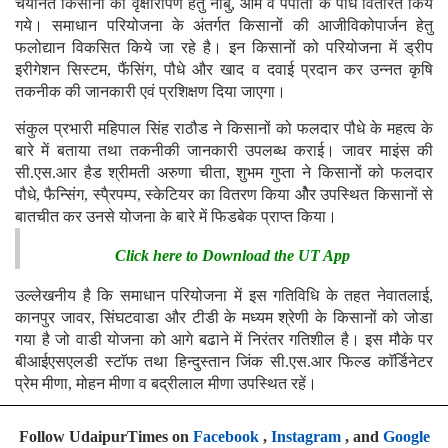
चयनित किसानों को वृक्षारोपण हेतु नींबु, आम व पपीता के पौधे वितरित किये
गये। समाधान परियोजना के अंतर्गत किसानों की आजीविकोपार्जन हेतु
फलोद्यान विकसित किये जा रहे है। इन किसानों को परियोजना में ड्रीप
इरीगेशन सिस्टम, फैंसिंग, पौधे और खाद व दवाई प्रदान कर उन्नत कृषि
तकनीक की जानकारी एवं प्रशिक्षण दिया जाएगा।
संकुल प्रभारी महिपाल सिंह राठौड ने किसानों को फलदार पौधे के महत्व के
बारे में बताया तथा तकनीकी जानकारी उपलब्ध कराई। जावर माइंस की
सी.एस.आर हैड श्रीमती अरुणा चीता, शुभम गुप्ता ने किसानों को फलदार
पौधे, फैन्सिंग, स्पै्रपम्प, स्केटियर का वितरण किया ओैर उपस्थित किसानों से
बातचीत कर उनसे योजना के बारे में फिडबेक प्राप्त किया।
Click here to Download the UT App
उल्लेखनीय है कि समाधान परियोजना में इस गतिविधि के तहत नेवातलाई,
कानपुर जावर, सिंघटवाडा और टीडी के मध्यम श्रेणी के किसानों को जोडा
गया है जो वाडी योजना को आगे बढाने में निरंतर गतिशील है। इस मौके पर
बीआईएसएलडी स्टाॅफ तथा हिन्दुस्तान जिंक सी.एस.आर फिल्ड काॅर्डिनेटर
प्रेम मीणा, मोहन मीणा व बद्रीलाल मीणा उपस्थित रहें।
Follow UdaipurTimes on
Facebook
,
Instagram
, and
Google