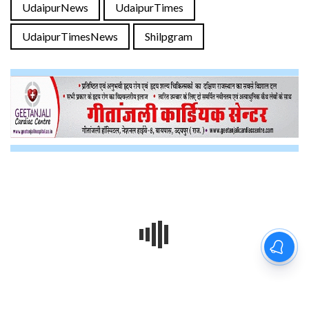
UdaipurNews
UdaipurTimes
UdaipurTimesNews
Shilpgram