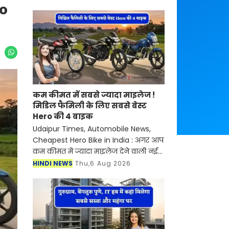
ro
कम कीमत में सबसे ज्यादा माइलेज !
मिडिल फैमिली के लिए सबसे बेस्ट
Hero की 4 बाइक
Udaipur Times, Automobile News,
Cheapest Hero Bike in India : अगर आप
कम कीमत में ज्यादा माइलेज देने वाली नई
बाइक खरीदने की सोच रहे हैं, तो Hero
HINDI NEWS
Thu,6 Aug 2026
MotoCorp के पास कई शानदार विकल्प
मौजूद हैं। भारतीय बाजा