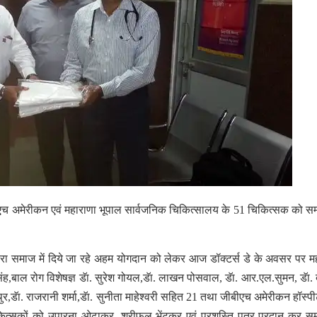
एच अमेरीकन एवं महाराणा भूपाल सार्वजनिक चिकित्सालय के 51 चिकित्सक को सम
ं द्वारा समाज में दिये जा रहे अहम योगदान को लेकर आज डॉक्टर्स डे के अवसर पर म
ह,बाल रोग विशेषज्ञ डॅा. सुरेश गोयल,डॅा. लाखन पोसवाल, डॅा. आर.एल.सुमन, डॅा. देव
ाथुर,डॅा. राजरानी शर्मा,डॅा. सुनीता माहेश्वरी सहित 21 तथा जीबीएच अमेरीकन हॉस्प
चिकित्सकों को उपारना ओढ़ाकर, श्रीफल भेंटकर एवं प्रशस्ति पत्र प्रदान कर सम