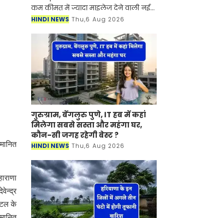
कम कीमत में ज्यादा माइलेज देने वाली नई
बाइक खरीदने की सोच रहे हैं, तो Hero
HINDI NEWS
Thu,6 Aug 2026
MotoCorp के पास कई शानदार विकल्प
मौजूद हैं। भारतीय बाजा
गुरुग्राम, बेंगलुरु पुणे, IT हब में कहां
मिलेगा सबसे सस्ता और महंगा घर,
कौन-सी जगह रहेगी बेस्ट ?
्मानित
HINDI NEWS
Thu,6 Aug 2026
हाराणा
ेन्द्र
ीटल के
्मानित