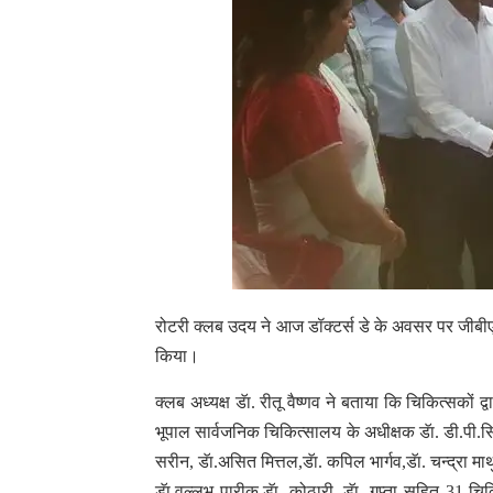
रोटरी क्लब उदय ने आज डॉक्टर्स डे के अवसर पर जीबी
किया।
क्लब अध्यक्ष डॅा. रीतू वैष्णव ने बताया कि चिकित्सको
भूपाल सार्वजनिक चिकित्सालय के अधीक्षक डॅा. डी.पी.सिं
सरीन, डॅा.असित मित्तल,डॅा. कपिल भार्गव,डॅा. चन्द्रा म
डॅा.वल्लभ पारीक,डॅा. कोठारी, डॅा. गुप्ता सहित 31 