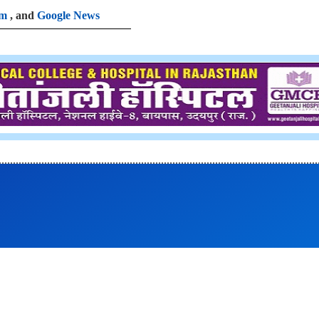
am
, and
Google News