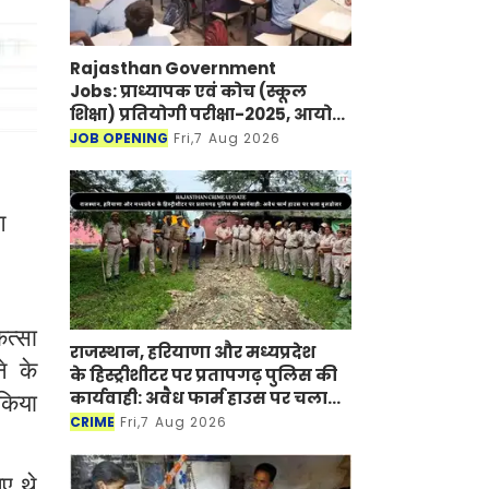
Rajasthan Government
Jobs: प्राध्यापक एवं कोच (स्कूल
शिक्षा) प्रतियोगी परीक्षा-2025, आयोग
ने जारी की हिंदी विषय की विचारित
JOB OPENING
Fri,7 Aug 2026
सूची
ग
ित्सा
राजस्थान, हरियाणा और मध्यप्रदेश
े के
के हिस्ट्रीशीटर पर प्रतापगढ़ पुलिस की
कार्यवाही: अवैध फार्म हाउस पर चला
 किया
बुलडोजर
CRIME
Fri,7 Aug 2026
ए थे