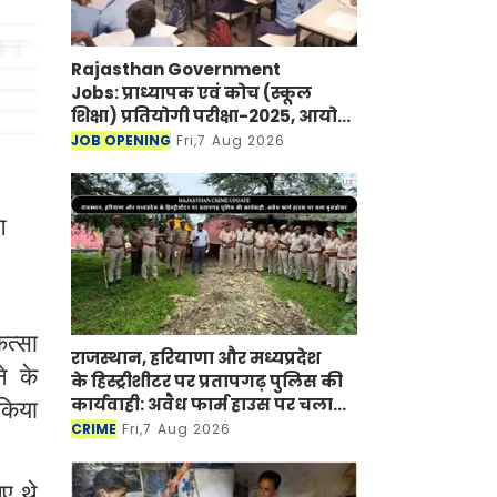
Rajasthan Government
Jobs: प्राध्यापक एवं कोच (स्कूल
शिक्षा) प्रतियोगी परीक्षा-2025, आयोग
ने जारी की हिंदी विषय की विचारित
JOB OPENING
Fri,7 Aug 2026
सूची
ग
ित्सा
राजस्थान, हरियाणा और मध्यप्रदेश
े के
के हिस्ट्रीशीटर पर प्रतापगढ़ पुलिस की
कार्यवाही: अवैध फार्म हाउस पर चला
 किया
बुलडोजर
CRIME
Fri,7 Aug 2026
ए थे