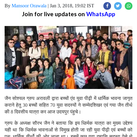
By
Mansoor Orawala
|
Jan 3, 2018, 19:02 IST
Join for live updates on
WhatsApp
जैन सोश्यल ग्रुप अरावली द्वारा बच्चों एंव युवा पीढ़ी में धार्मिक भावना जागृत
कराने हेतु 30 बच्चों सहित 70 युवा सदस्यों ने सम्मेदशिखर एवं गया जैन तीर्थ
की 8 दिवसीय यात्रा कर आज उदयपुर पंहुचे।
ग्रुप के अध्यक्ष सौरभ जैन ने बताया कि इय धािर्मक यात्रा का मुख्य उद्देश्य
यही था कि धािर्मक भावनाओं से विमुख होती जा रही युवा पीढ़ी एवं बच्चों को
पुनः धार्मिक तीर्थो की ओर लाना था। इसमें कुछ युवा दम्पत्ति सदस्य ऐसे थे