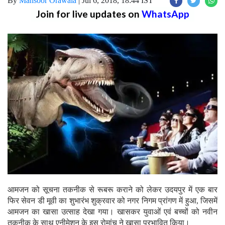
By
Mansoor Orawala
|
Jul 6, 2018, 18:44 IST
Join for live updates on
WhatsApp
आमजन को सूचना तकनीक से रूबरू कराने को लेकर उदयपुर में एक बार
फिर सेवन डी मूवी का शुभारंभ शुक्रवार को नगर निगम प्रांगण में हुआ, जिसमें
आमजन का खासा उत्साह देखा गया। खासकर युवाओं एवं बच्चों को नवीन
तकनीक के साथ एनीमेशन के इस रोमांच ने खासा प्रभावित किया।