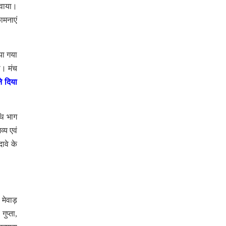
रवाया।
ामनाएं
या गया
ा। मंच
ने दिया
िथि भाग
्य एवं
ावे के
मेवाड़
ुप्ता,