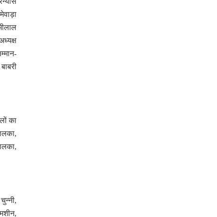
रन्यास
मेवाड़ा
्मीलाल
ध्यक्ष
म्मान-
 बाबरी
लों का
हालका,
हालका,
चुन्नी,
 मशीन,