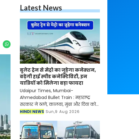
Latest News
बुलेट ट्रेन से मेट्रो का जुड़ेगा कनेक्शन,
बढ़ेगी हाई स्पीड कनेक्टिविटी, इन
यात्रियों को मिलेगा बड़ा फायदा
Udaipur Times, Mumbai-
Ahmedabad Bullet Train : महाराष्ट्र
सरकार ने ठाणे, कालवा, मुंब्रा और दिवा को
जोड़ने वाले एक नए मेट्रो कॉरिडोर को
HINDI NEWS
Sun,9 Aug 2026
सैद्धांतिक मंजूरी दे दी है। ये मुंबई-अहमदाबाद
हाई-स्पीड रेल कॉरि