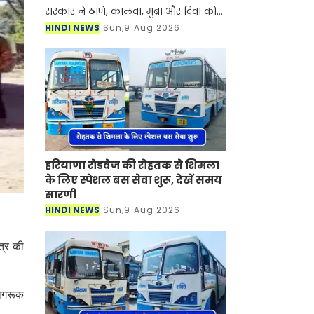
सरकार ने ठाणे, कालवा, मुंब्रा और दिवा को
जोड़ने वाले एक नए मेट्रो कॉरिडोर को
HINDI NEWS
Sun,9 Aug 2026
सैद्धांतिक मंजूरी दे दी है। ये मुंबई-अहमदाबाद
हाई-स्पीड रेल कॉरि
हरियाणा रोडवेज की रोहतक से शिमला
के लिए स्पेशल बस सेवा शुरू, देखें समय
सारणी
HINDI NEWS
Sun,9 Aug 2026
ेत्र की
जागरूक