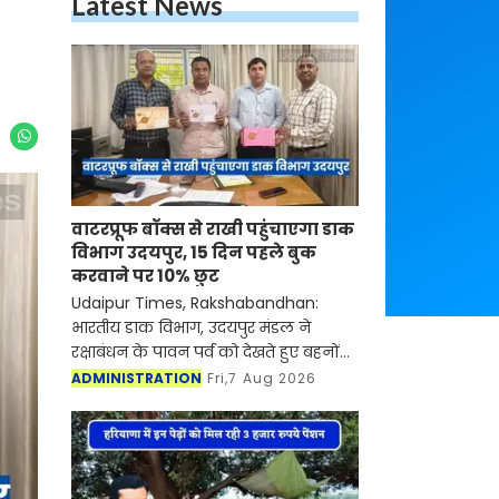
Latest News
वाटरप्रूफ बॉक्स से राखी पहुंचाएगा डाक
विभाग उदयपुर, 15 दिन पहले बुक
करवाने पर 10% छुट
Udaipur Times, Rakshabandhan:
भारतीय डाक विभाग, उदयपुर मंडल ने
रक्षाबंधन के पावन पर्व को देखते हुए बहनों
के स्नेह को समय पर उनके भाइयों तक
ADMINISTRATION
Fri,7 Aug 2026
पहुँचाने के लिए विशेष तैयारिया की हैं। मंडल
के सभी प्रधान डा