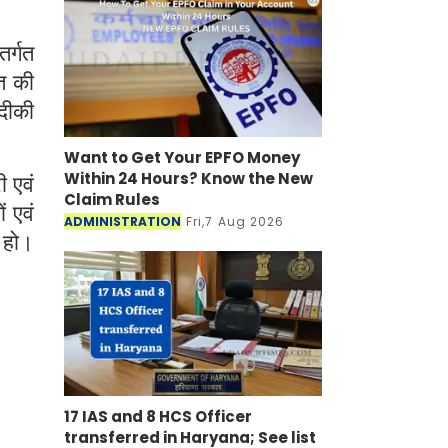
र्गत
त की
दीकी
Want to Get Your EPFO Money
Within 24 Hours? Know the New
ी एवं
Claim Rules
ं एवं
ADMINISTRATION
Fri,7 Aug 2026
 हो।
17 IAS and 8 HCS Officer
transferred in Haryana; See list