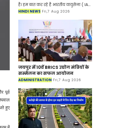
बात कर रहे है भारतीय वायुसेना ( IAF ) की
स्क्वाड्रन लीडर भावना कंठ के बारे में जिन्होंने एक
HINDI NEWS
Fri,7 Aug 2026
बार फिर इतिहास रच दिया है।
जयपुर में 10वें BRICS उद्योग मंत्रियों
के सम्मेलन का सफल आयोजन
ADMINISTRATION
Fri,7 Aug 2026
 पूर्व
मेघवाल
ते हुए
रम में