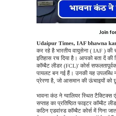
Join fo
Udaipur Times, IAF bhawna ka
कर रहे है भारतीय वायुसेना ( IAF ) की स
इतिहास रच दिया है। आपको बता दें की ब
कॉम्बैट लीडर (FCL)' कोर्स सफलतापूर्व
पायलट बन गई हैं। उनकी यह उपलब्धि न 
प्रेरणा है, जो आसमान की ऊंचाइयों को 
भावना कंठ ने ग्वालियर स्थित टैक्टिक्स ए
सप्ताह का प्रतिष्ठित फाइटर कॉम्बैट ली
कठिन एडवांस्ड कॉम्बैट कोर्स में गिना 
नेतृत्व करने और फ्रंटलाइन कॉम्बैट टैक्टि
TACDE को भारतीय वायुसेना का प्रमुख