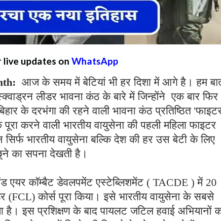
r live updates on
WhatsApp
nth:
आज के समय में बेटियां भी हर दिशा में आगे है। हम बा
्क्वाड्रन लीडर भावना कंठ के बारे में जिन्होंने एक बार फिर
िहार के दरभंगा की रहने वाली भावना कंठ प्रतिष्ठित 'फाइट
क पूरा करने वाली भारतीय वायुसेना की पहली महिला फाइटर
सिर्फ भारतीय वायुसेना बल्कि देश की हर उस बेटी के लिए
छूने का सपना देखती है।
ंड एयर कॉम्बैट डेवलपमेंट एस्टेब्लिशमेंट ( TACDE ) में 20
डर (FCL) कोर्स पूरा किया। इसे भारतीय वायुसेना के सबसे
जाता है। इस प्रशिक्षण के बाद पायलट जटिल हवाई अभियानों क
शियन के रूप में जिम्मेदारी निभाने के योग्य हो जाते हैं।
 फाइटर टैक्टिक्स संस्थान माना जाता है और इसकी तुलना