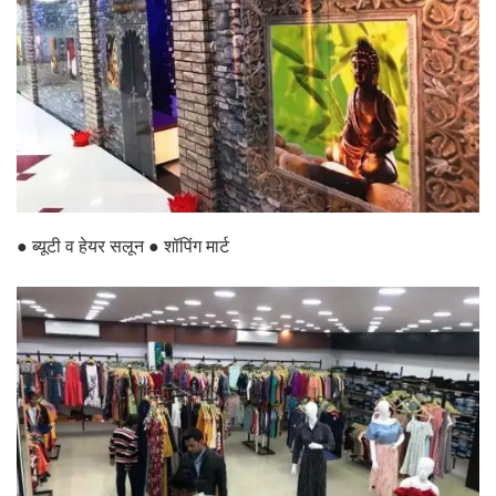
● ब्यूटी व हेयर सलून ● शॉपिंग मार्ट