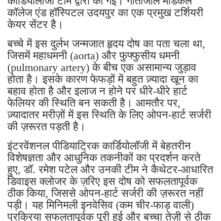
कार्डियोलॉजी टीम द्वारा की गई। गीतांजलि मेडिकल
कॉलेज एंड हॉस्पिटल उदयपुर का एक प्रमुख टर्शियरी
केयर सेंटर है।
बच्चे में इस दुर्लभ जन्मजात हृदय दोष का पता चला था,
जिसमें महाधमनी (aorta) और फुफ्फुसीय धमनी
(pulmonary artery) के बीच एक असामान्य जुड़ाव
होता है। इसके कारण फेफड़ों में बहुत ज़्यादा खून का
बहाव होता है और इलाज न होने पर धीरे-धीरे हार्ट
फेलियर की स्थिति बन सकती है। आमतौर पर,
ज़्यादातर मरीज़ों में इस स्थिति के लिए ओपन-हार्ट सर्जरी
की ज़रूरत पड़ती है।
इंटरवेंशनल पीडियाट्रिक कार्डियोलॉजी में बेहतरीन
विशेषज्ञता और आधुनिक तकनीकों का प्रदर्शन करते
हुए, डॉ. रमेश पटेल और उनकी टीम ने कैथेटर-आधारित
डिवाइस क्लोजर के ज़रिए इस दोष को सफलतापूर्वक
ठीक किया, जिससे ओपन-हार्ट सर्जरी की ज़रूरत नहीं
पड़ी। यह मिनिमली इनवेसिव (कम चीर-फाड़ वाली)
प्रक्रिया सफलतापूर्वक पूरी हुई और बच्चा तेज़ी से ठीक