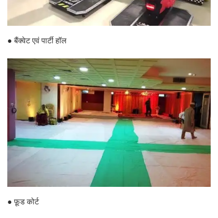
● बैंक्वेट एवं पार्टी हॉल
● फ़ूड कोर्ट