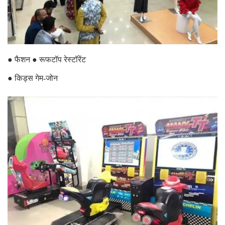
● फैशन ● रूफटॉप रेस्टॉरेंट
● किड्स गेम-जोन