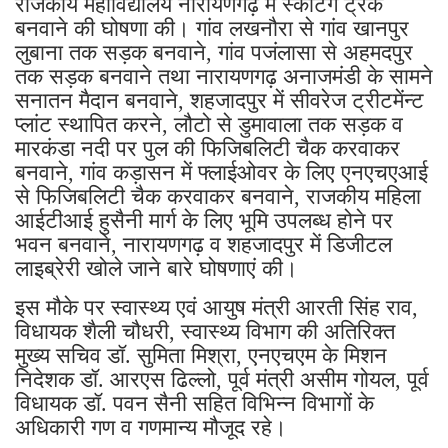
राजकीय महाविद्यालय नारायणगढ़ में स्केटिंग ट्रैक
बनवाने की घोषणा की। गांव लखनौरा से गांव खानपुर
लुबाना तक सड़क बनवाने, गांव पजंलासा से अहमदपुर
तक सड़क बनवाने तथा नारायणगढ़ अनाजमंडी के सामने
सनातन मैदान बनवाने, शहजादपुर में सीवरेज ट्रीटमेंन्ट
प्लांट स्थापित करने, लौटो से डुमावाला तक सड़क व
मारकंडा नदी पर पुल की फिजिबलिटी चैक करवाकर
बनवाने, गांव कड़ासन में फ्लाईओवर के लिए एनएचएआई
से फिजिबलिटी चैक करवाकर बनवाने, राजकीय महिला
आईटीआई हुसैनी मार्ग के लिए भूमि उपलब्ध होने पर
भवन बनवाने, नारायणगढ़ व शहजादपुर में डिजीटल
लाइब्रेरी खोले जाने बारे घोषणाएं की।
इस मौके पर स्वास्थ्य एवं आयुष मंत्री आरती सिंह राव,
विधायक शैली चौधरी, स्वास्थ्य विभाग की अतिरिक्त
मुख्य सचिव डॉ. सुमिता मिश्रा, एनएचएम के मिशन
निदेशक डॉ. आरएस ढिल्लो, पूर्व मंत्री असीम गोयल, पूर्व
विधायक डॉ. पवन सैनी सहित विभिन्न विभागों के
अधिकारी गण व गणमान्य मौजूद रहे।