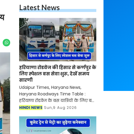
Latest News
मय
हरियाणा रोडवेज की हिसार से कर्णपुर के
लिए स्पेशल बस सेवा शुरू, देखें समय
सारणी
Udaipur Times, Haryana News,
Haryana Roadways Time Table :
हरियाणा रोडवेज के बस यात्रियों के लिए बड़ी
खुशखबरी आई है। रोडवेज की हिसार से
HINDI NEWS
Sun,9 Aug 2026
कर्णपुर समेत इन शहरों से होकर जाने वाली
बसों का नया टाइम टेबल जा