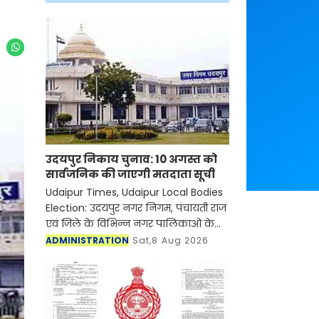
उदयपुर निकाय चुनाव: 10 अगस्त को
सार्वजनिक की जाएगी मतदाता सूची
Udaipur Times, Udaipur Local Bodies
Election: उदयपुर नगर निगम, पंचायती राज
एवं जिले के विभिन्न नगर पालिकाओ के
आम चुनाव-2026 की मतदाता सूची 10
ADMINISTRATION
Sat,8 Aug 2026
अगस्त को प्रगणकों एवं सुपरवाइजरों द्वारा
सार्वजनिक पठन कि