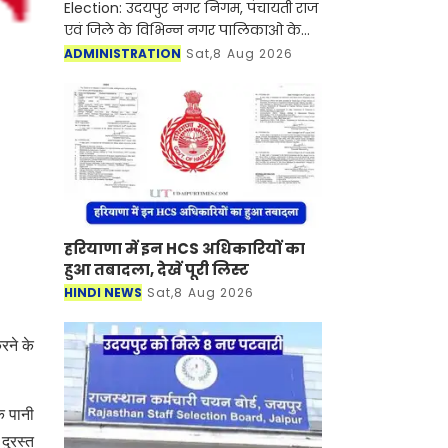
Election: उदयपुर नगर निगम, पंचायती राज
एवं जिले के विभिन्न नगर पालिकाओ के
आम चुनाव-2026 की मतदाता सूची 10
ADMINISTRATION
Sat,8 Aug 2026
अगस्त को प्रगणकों एवं सुपरवाइजरों द्वारा
सार्वजनिक पठन कि
हरियाणा में इन HCS अधिकारियों का
हुआ तबादला, देखें पूरी लिस्ट
HINDI NEWS
Sat,8 Aug 2026
रने के
ि पानी
दुरस्त