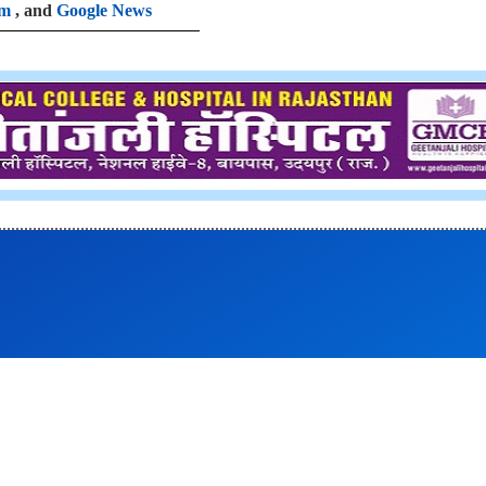
am
, and
Google News