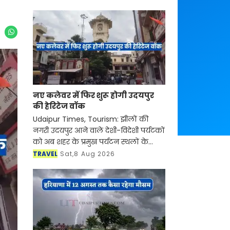
नए कलेवर में फिर शुरू होगी उदयपुर
की हेरिटेज वॉक
Udaipur Times, Tourism: झीलों की
नगरी उदयपुर आने वाले देशी-विदेशी पर्यटकों
को अब शहर के प्रमुख पर्यटन स्थलों के
साथ-साथ इसकी समृद्ध सांस्कृतिक विरासत,
TRAVEL
Sat,8 Aug 2026
इतिहास, पारंपरिक कला एवं जीवनशैली से
रूबरू करवान