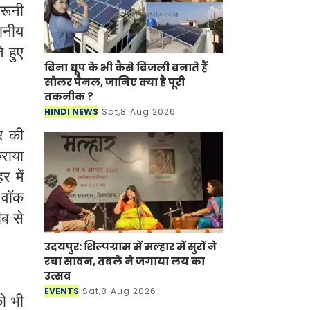
दरूनी
थानीय
े हुए
बिना धूप के भी कैसे बिजली बनाते हैं
सोलर पैनल, जानिए क्या है पूरी
तकनीक ?
HINDI NEWS
Sat,8 Aug 2026
र की
राया
 में
 वॉक
ीब से
उदयपुर: शिल्पग्राम में मल्हार में सुरों ने
रचा सावन, तबले ने जगाया लय का
उत्सव
EVENTS
Sat,8 Aug 2026
ो भी