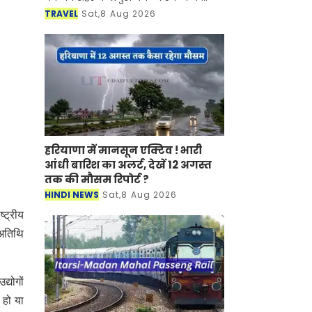
साथ-साथ इसकी समृद्ध सांस्कृतिक विरासत,
TRAVEL
Sat,8 Aug 2026
इतिहास, पारंपरिक कला एवं जीवनशैली से
रूबरू करवान
हरियाणा में मानसून एक्टिव ! भारी
आंधी बारिश का अलर्ट, देखें 12 अगस्त
तक की मौसम रिपोर्ट ?
HINDI NEWS
Sat,8 Aug 2026
्ट्रीय
 अतिथि
द्योगों
 हो या