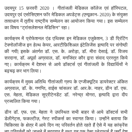
उदयपुर 15 फ़रवरी 2020 । गीतांजली मेडिकल कॉलेज एवं हॉस्पिटल,
उदयपुर एवं एसोसिएशन फॉर मेडिकल अपडेट्स (एम्यूकान- 2020) के संयुक्त
तत्वाधान में तृतीय राष्ट्रीय सम्मेलन का आयोजन किया गया। इस सम्मेलन
का विषय “ट्रांसलेशनल मेडिसिन” रहा।
कार्यक्रम में प्रोफेशनल एंड एथिक्स इन मेडिकल एजुकेशन, 3 डी प्रिंटिंग
टेक्नोलॉजीज इन हेल्थ केयर, आरटीफ़िशिअल इंटेलिजेंस इत्यादि पर संगोष्ठी
की गयी| इसके अंतर्गत डॉ. एस. के. अरोड़ा, डॉ. मीरा देसाई, डॉ. विजय
सरदाना, डॉ. अपूर्वा अग्रवाल, डॉ. मनजिंदर कौर द्वारा संवाद प्रस्तुत किये
गए। कार्यक्रम में देशभर से आये डॉक्टर्स एवं गीतांजली के विद्यार्थियों ने
बढ़चढ़ कर भाग लिया।
कार्यक्रम में मुख्य अतिथि गीतांजली ग्रुप के एग्जीक्यूटिव डायरेक्टर अंकित
अग्रवाल, डॉ. के. गणप्ति, वाईस चांसलर डॉ. आर.के. नाहर, डीन डॉ. एफ.
एस. मेहता, मेडिकल सुप्रीटेनडेंट डॉ. नरेन्द्र मोगरा, इत्यादि द्वारा दीप
प्रज्वलित किया गया।
डीन डॉ. एफ. एस. मेहता ने उपस्थित सभी बाहर से आये डॉक्टर्स सभी
डेलीगेट्स, फकल्टीज़, गेस्ट स्पीकर्स का स्वागत किया। उन्होंने बताया कि
चिकित्सा के क्षेत्र में आये दिन नए परिवर्तन होते रहते हैं ऐसे में यह कांफ्रेंस
नए परिवर्तनों को जानने में मददगार है तथा यह एक ऐसा प्लेटफार्म है जहाँ देश