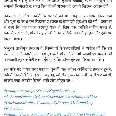
पेश आती है। ऐसी हालत में यह कमेटी इंसानी हमदर्दी, इस्लामी उसूल और
समाजी ज़िम्मेदारी के तहत बिना किसी भेदभाव के अपनी खिदमत अंजाम देगी।
कार्यक्रम के दौरान कमेटी के सदस्यों का माला पहनाकर स्वागत किया गया
और दुआ के साथ इस खिदमत-ए-खल्क के काम की शुरुआत की गई। वक्ताओं
ने कहा कि यह कदम उदयपुर शहर के लिए एक काबिले-तारीफ पहल है,
जिससे जरूरतमंद और बेसहारा लोगों को आख़िरी वक्त में इज़्ज़त और एहतराम
मिल सकेगा।
अंजुमन तालीमुल इस्लाम के जिम्मेदारों ने शहरवासियों से अपील की कि इस
नेक काम में कमेटी का तआवुन करें और किसी भी लावारिस मय्यत की
जानकारी तुरंत कमेटी तक पहुँचाएं, ताकि फौरन इंतज़ाम किया जा सके।
इस मौके पर नायब सदर फारूक कुरैशी, सह सचिव आर्किटेक्ट इज़हार हुसैन,
कमिटी कोऑर्डिनेटर इरशाद अहमद, डॉ सैयद इरशाद अली, अनीस अब्बासी,
तौकीर रज़ा, तनवीर चिश्ती आदि लोग मौजूद रहे ।
#Udaipur #UdaipurNews #RajasthanNews
#AnjumanTaleemulIslam #SocialService #HumanityFirst
#UnclaimedBodies #CommunityService #UdaipurCity
#Rajasthan
#UdaipurTimes #UdaipurTimesNews #UdaipurTimesOfficial