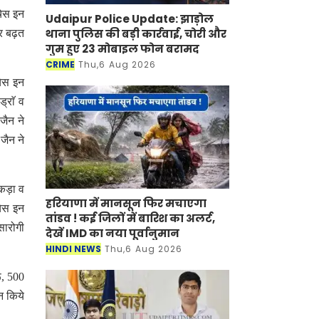
चेस इन
Udaipur Police Update: झाड़ोल
थाना पुलिस की बड़ी कार्रवाई, चोरी और
कर बढ़त
गुम हुए 23 मोबाइल फोन बरामद
CRIME
Thu,6 Aug 2026
चेस इन
्राॅ व
जैन ने
जैन ने
ैकड़ा व
हरियाणा में मानसून फिर मचाएगा
चेस इन
तांडव ! कई जिलों में बारिश का अलर्ट,
सारोगी
देखें IMD का नया पूर्वानुमान
HINDI NEWS
Thu,6 Aug 2026
ू, 500
न किये