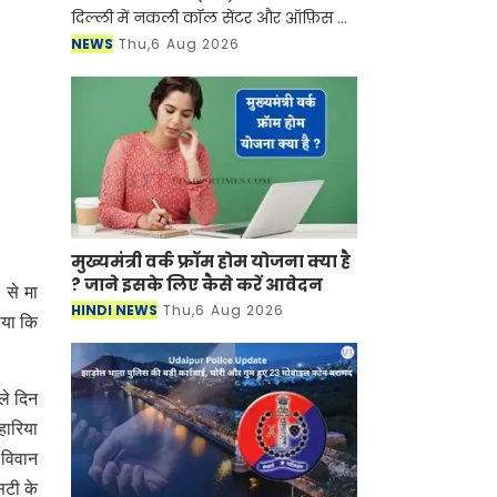
दिल्ली में नकली कॉल सेंटर और ऑफ़िस के
ज़रिए चल रहे एक बड़े इंटरनेशनल टेक-
NEWS
Thu,6 Aug 2026
सपोर्ट फ्रॉड और जबरन वसूली (extortion)
रैकेट का
मुख्यमंत्री वर्क फ्रॉम होम योजना क्या है
? जाने इसके लिए कैसे करें आवेदन
 से मा
HINDI NEWS
Thu,6 Aug 2026
ाया कि
ले दिन
हारिया
 विवान
िटी के