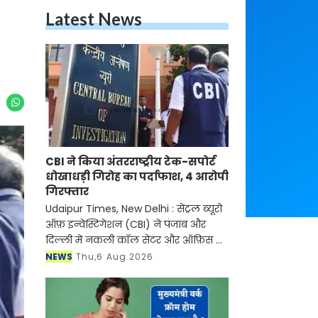
Latest News
CBI ने किया अंतरराष्ट्रीय टेक-सपोर्ट
धोखाधड़ी गिरोह का पर्दाफाश, 4 आरोपी
गिरफ्तार
Udaipur Times, New Delhi : सेंट्रल ब्यूरो
ऑफ़ इन्वेस्टिगेशन (CBI) ने पंजाब और
दिल्ली में नकली कॉल सेंटर और ऑफ़िस के
ज़रिए चल रहे एक बड़े इंटरनेशनल टेक-
NEWS
Thu,6 Aug 2026
सपोर्ट फ्रॉड और जबरन वसूली (extortion)
रैकेट का