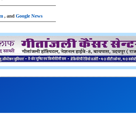
am
, and
Google News