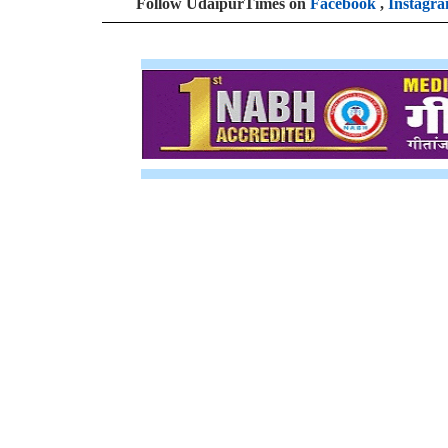
Follow UdaipurTimes on
Facebook
,
Instagr