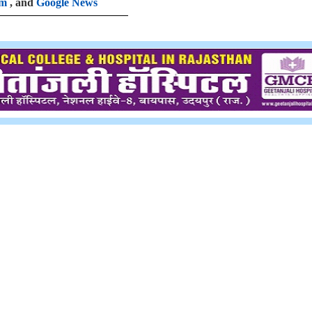
am
, and
Google News