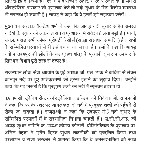
लिए समझौता किया है। ऐसे में यदि राज्य सरकार, भारत सरकार के माध्यम से
ऑस्ट्रेलिया सरकार को प्रस्ताव भेजे तो नदी सुधार के लिए वित्तीय व्यवस्था
भी उपलब्ध हो सकती है। नायडू ने कहा कि वे इसमें पूर्ण सहायता करेगें।
मुख्य वन संरक्षक वेंकटेश शर्मा ने कहा कि आयड़ नदी सुधार सहित समस्त
नदियों के सुधार को लेकर शासन व प्रशासन में संवेदनशीलता बड़ी है। पानी,
जंगल, पहाड़ सभी कॉमन प्रोपर्टी रिसोर्स (साझा संसाधन सम्पत्ति ) है। सभी
के सम्मिलित प्रयासों से ही इन्हें बचाया जा सकता है। शर्मा ने कहा कि आयड़
नदी व उदयपुर की झीलों के जलग्रहण क्षैत्र के प्रभावी सुधार व उपचार के
लिए वन विभाग पूरी तरह से तत्पर है।
राजस्थान लोक सेवा आायोग के पूर्व अध्यक्ष जी. एस. टांक ने कविता से लेकर
कानपुर नदी पर हुए अतिक्रमणों को तुरन्त हटानेे का सुझाव दिया। उन्होंने
कहा कि यह जरूरी है कि प्रदूषण तत्वों का नदी में न्यूनतम ठहराव हो।
ए.ए.एम.सी. ट्रेनिंग सेन्टर ऑस्ट्रेलिया – इण्डिया की निदेशक बी. राजलक्ष्मी
ने कहा कि घर के स्तर पर जागरूकता से नदी में प्रदूषक तत्वों को पहुँचने से
रोका जा सकता है। राजलक्ष्मी ने कहा कि उदयपुर मंें नदी सुधार के
सम्मिलित प्रयासों में वे सहभागिता निभाना चाहती हैं। यू.सी.सी.आई. की
आयड़ सुधार समिति के अध्यक्ष कोमल कोठारी, पॉलिटेक्निक के प्राचार्य डा.
अनिल मेहता ने ग्रीन ब्रिज सुधार तकनीकी को प्रदर्शित किया तथा
प्रसाशन व राज्य सरकार से आग्रह किया कि वे जनसहभागिता को साथ