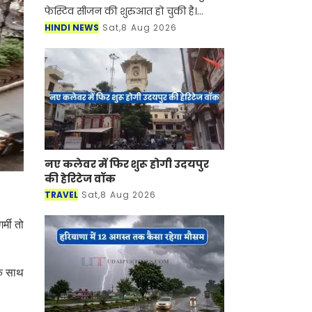
फेस्टिव सीजन की शुरुआत हो चुकी है।
सुहागिन महिलाएं हो या फिर कुंवारी
HINDI NEWS
Sat,8 Aug 2026
लड़कियां किसी ना किसी मौके पर साड़ियां
बड़े शौक से पहनती हैं। स
नए कलेवर में फिर शुरू होगी उदयपुर
की हेरिटेज वॉक
TRAVEL
Sat,8 Aug 2026
्मी तो
के साथ