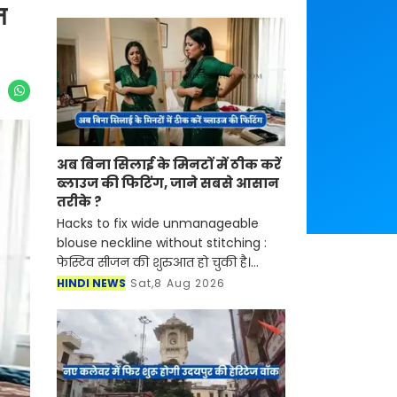
न
अब बिना सिलाई के मिनटों में ठीक करें
ब्लाउज की फिटिंग, जाने सबसे आसान
तरीके ?
Hacks to fix wide unmanageable
blouse neckline without stitching :
फेस्टिव सीजन की शुरुआत हो चुकी है।
सुहागिन महिलाएं हो या फिर कुंवारी
HINDI NEWS
Sat,8 Aug 2026
लड़कियां किसी ना किसी मौके पर साड़ियां
बड़े शौक से पहनती हैं। स