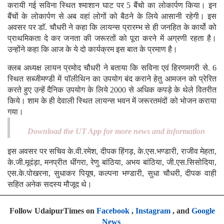
करायी गई सविना स्थित श्माशान घाट पर 5 बैंचो का लोकार्पण किया। इन
बैंचों के लोकार्पण से अब वहां लोगों को बैठने के लिये आसानी रहेगी। इस
अवसर पर डाॅ. चौधरी ने कहा कि लायन्स प्रारम्भ से ही जनहित के कार्यो को
प्राथमिकता दे कर जनता की जरूरतों को पूरा करने में अग्रणी रहता है।
उन्होंने कहा कि आज के ये दो कार्यक्रम इस बात के प्रमाण है।
क्लब अध्यक्ष लायन प्रमोद चौधरी ने बताया कि सविना एवं हिरणमगरी से. 6
स्थित सब्जीमण्डी में पाॅलीथिन का उपयोग बंद कराने हेतु आमजन को प्रेरित
करते हुए उन्हें दैनिक उपयोग के लिये 2000 से अधिक कपड़े के थेले वितरीत
किये। शाम के ही देवाली स्थित लायन्स भवन में जरूरतमंदों को भोजन कराया
गया।
Download the UT App for more news and information
इस अवसर पर सचिव के.वी.रमेश, दीपक हिंगड़, के.एस.भण्डारी, राजीव मेहता,
के.जी.मूदंड़ा, मनप्रीत धींगरा, रेणु बांठिया, अभय बांठिया, जी.एस.सिसोदिया,
एस.के.पोखरना, सुधाकर पियूष, कल्पना भण्डारी, सुधा चौधरी, दीपक वाही
सहित अनेक सदस्य मौजूद थे।
Follow UdaipurTimes on
Facebook
,
Instagram
, and
Google
News