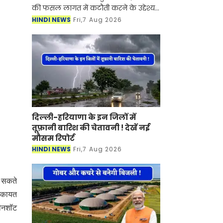
की फसल लागत में कटौती करने के उद्देश्य
से बड़ा अभियान शुरू हो रहा है। चौधरी चरण
HINDI NEWS
Fri,7 Aug 2026
सिंह हरियाणा कृषि विश्वविद्यालय अपने प्रदे
दिल्ली-हरियाणा के इन जिलों में
तूफ़ानी बारिश की चेतावनी ! देखें नई
मौसम रिपोर्ट
HINDI NEWS
Fri,7 Aug 2026
ड़ सकते
िकायत
रीनशॉट