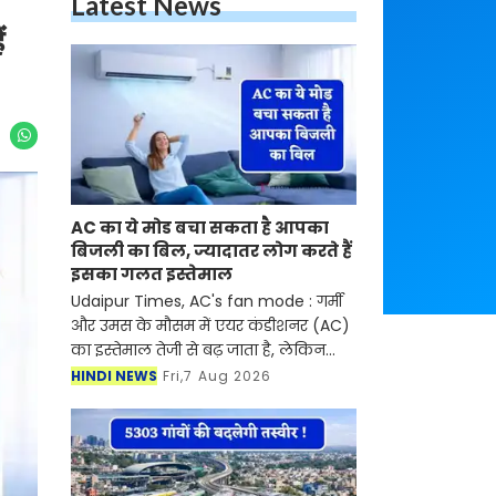
Latest News
ं
AC का ये मोड बचा सकता है आपका
बिजली का बिल, ज्यादातर लोग करते हैं
इसका गलत इस्तेमाल
Udaipur Times, AC's fan mode : गर्मी
और उमस के मौसम में एयर कंडीशनर (AC)
का इस्तेमाल तेजी से बढ़ जाता है, लेकिन
इसके साथ बिजली का बिल भी काफी बढ़
HINDI NEWS
Fri,7 Aug 2026
जाता है। ऐसे में कई लोग बिजली की खपत
कम करने के लिए A