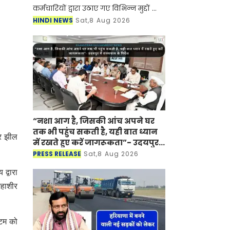
कर्मचारियों द्वारा उठाए गए विभिन्न मुद्दों का
बातचीत के माध्यम से समाधान करने की
HINDI NEWS
Sat,8 Aug 2026
अपनी प्रतिबद्धता दोहराते हुए कर्मचारियों से
हड
“नशा आग है, जिसकी आंच अपने घर
तक भी पहुंच सकती है, यही बात ध्यान
्र झील
में रखते हुए करें जागरूकता”- उदयपुर
में राज्यपाल के निर्देश
PRESS RELEASE
Sat,8 Aug 2026
द्वारा
महाशीर
्टम को