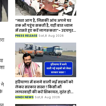
“नशा आग है, जिसकी आंच अपने घर
तक भी पहुंच सकती है, यही बात ध्यान
में रखते हुए करें जागरूकता”- उदयपुर
में राज्यपाल के निर्देश
PRESS RELEASE
Sat,8 Aug 2026
ारा
या
ेशा
हरियाणा में बनने वाली नई सड़कों को
ने
लेकर सरकार सख्त ! किसी भी
के
लापरवाही की करें शिकायत, तुरंत होगी
कार्रवाई
HINDI NEWS
Sat,8 Aug 2026
शन,