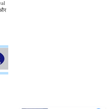
yal
 और