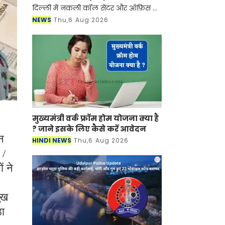
दिल्ली में नकली कॉल सेंटर और ऑफ़िस के
ज़रिए चल रहे एक बड़े इंटरनेशनल टेक-
NEWS
Thu,6 Aug 2026
सपोर्ट फ्रॉड और जबरन वसूली (extortion)
रैकेट का
मुख्यमंत्री वर्क फ्रॉम होम योजना क्या है
? जाने इसके लिए कैसे करें आवेदन
ीन
HINDI NEWS
Thu,6 Aug 2026
 /
ं ने
ुख
ठा