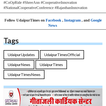
#CoOpRide #ShreeAnn #CooperativeInnovation
#NationalCooperativeConference #RajasthanInnovation
Follow UdaipurTimes on
Facebook
,
Instagram
, and
Google
News
Tags
UdaipurUpdates
UdaipurTimesOfficial
UdaipurNews
UdaipurTimes
UdaipurTimesNews