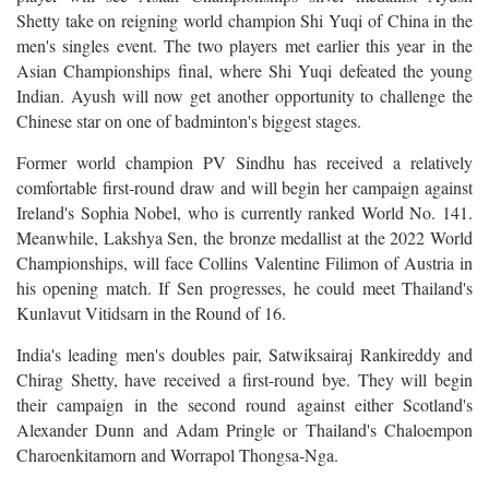
Shetty take on reigning world champion Shi Yuqi of China in the
men's singles event. The two players met earlier this year in the
Asian Championships final, where Shi Yuqi defeated the young
Indian. Ayush will now get another opportunity to challenge the
Chinese star on one of badminton's biggest stages.
Former world champion PV Sindhu has received a relatively
comfortable first-round draw and will begin her campaign against
Ireland's Sophia Nobel, who is currently ranked World No. 141.
Meanwhile, Lakshya Sen, the bronze medallist at the 2022 World
Championships, will face Collins Valentine Filimon of Austria in
his opening match. If Sen progresses, he could meet Thailand's
Kunlavut Vitidsarn in the Round of 16.
India's leading men's doubles pair, Satwiksairaj Rankireddy and
Chirag Shetty, have received a first-round bye. They will begin
their campaign in the second round against either Scotland's
Alexander Dunn and Adam Pringle or Thailand's Chaloempon
Charoenkitamorn and Worrapol Thongsa-Nga.