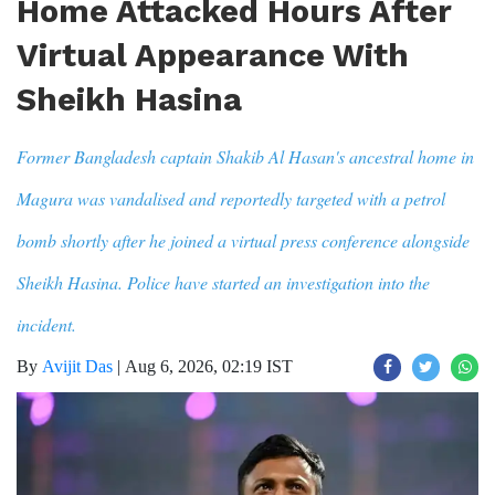
Home Attacked Hours After
Virtual Appearance With
Sheikh Hasina
Former Bangladesh captain Shakib Al Hasan's ancestral home in
Magura was vandalised and reportedly targeted with a petrol
bomb shortly after he joined a virtual press conference alongside
Sheikh Hasina. Police have started an investigation into the
incident.
By
Avijit Das
|
Aug 6, 2026, 02:19 IST