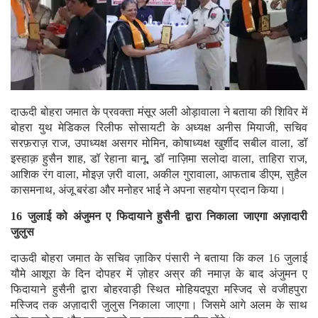
दाऊदी बोहरा जमात के प्रवक्ता मंसूर अली ओड़ावाला ने बताया की शिविर में
बोहरा युथ मेडिकल रिलीफ सोसायटी के अध्यक्ष अनीस मियाजी, सचिव
सरफ़राज़ राज, उपाध्यक्ष असगर मोमिन, कोषाध्यक्ष खुर्शीद सबील वाला, डॉ
इस्हाक़ हुसैन शाह, डॉ रेहाना बानू, डॉ नाज़िमा सलोदा वाला, ताहिरा राज,
आशिक रंग वाला, मोइज़ ज़री वाला, अकील गुरावाला, आफताब डीएम, सुहैल
कासमनाथ, अंजू बरंडा और मनोहर भाई ने अपना सहयोग प्रदान किया।
16 जुलाई को अंजुमन ए फिदायाने हुसैनी द्वारा निकाला जाएगा अज़ादारी
जुलुस
दाऊदी बोहरा जमात के सचिव ज़ाकिर पंसारी ने बताया कि कल 16 जुलाई
यौमे आशूरा के दिन दोपहर में ज़ोहर अस्र की नमाज़ के बाद अंजुमन ए
फिदायाने हुसैनी द्वारा बोहरवाड़ी स्थित मोहियदपूरा मस्जिद से वजीहपुरा
मस्जिद तक अज़ादारी जुलुस निकाला जाएगा। जिसमे आगे अलम के साथ