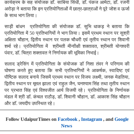
कार्यक्रम के सह संयोजक डाॅ. साबिया सिंधी, डाॅ. पंकज आमेटा, डाॅ. रजनी
अरोड़ा ने बताया कि इन प्रतियोगिताओं में छात्र-छात्राओं ने पूरे जोश व ऊर्जा
के साथ भाग लिया।
साड़ी बांधन प्रतियोगिता की संयोजक डाॅ. सुभि धाकड़ ने बताया कि
प्रतियोगिता में 50 प्रतिभागियों ने भाग लिया। इसमें प्रथम स्थान पर सुश्री
अक्षिता चौहान, द्वितीय स्थान पर पलक चौधरी एवं तृतीय स्थान पर शिवानी
शर्मा रहे। प्रतियोगिता में श्रीमती मीनाीक्षी शक्तावत, श्रीमती योगश्वरी
पंवार, डाॅ. चित्रा शक्तावत ने निर्णायक की भूमिका निभाई।
सलाद ड्रेसिंग में प्रतियोगिता के संयोजक डाॅ निशा तंवर ने परिणाम की
घोषणा करते हुए बताया कि सभी प्रतिभागियों ने आकर्षक, स्वादिष्ट एवं
पौष्टिक सलाद बनाये जिसमें प्रथम स्थान पर विजय लक्ष्मी, जनक मेडतिया,
द्वितीय स्थान पर मूमल झाला एवं राहुल जैन, घनश्याम सिंह तथा तृतीय स्थान
पर प्रभात सिंह एवं विश्वजीत आर्य विजयी रहे। प्रतियोगिता के निर्णायक
मंडल में श्री डाॅ. कंचल राठौड़, डाॅ. शिवानी चौहान, डाॅ. आकाश सिंह चौहान
और डाॅ. जयदीप उपस्थित रहे।
Follow UdaipurTimes on
Facebook
,
Instagram
, and
Google
News