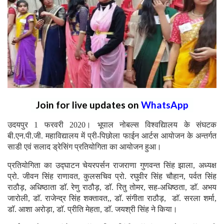
Join for live updates on
WhatsApp
उदयपुर 1 फरवरी 2020। भूपाल नोबल्स विश्वद्यिालय के संघटक
बी.एन.पी.जी. महाविद्यालय में प्री-पिछोला फाईन आर्टस आयोजन के अन्तर्गत
साडी एवं सलाद ड्रेसिंग प्रतियोगिता का आयोजन हुआ।
प्रतियोगिता का उद्घाटन चेयरपर्सन राजराणा गुणवन्त सिंह झाला, अध्यक्ष
प्रो. जीवन सिंह राणावत, कुलसचिव प्रो. रघुवीर सिंह चौहान, पर्वत सिंह
राठौड़, अधिष्ठाता डाॅ. रेणु राठौड़, डाॅ. रितु तोमर, सह-अधिष्ठता, डाॅ. अभय
जारोली, डाॅ. राजेन्द्र सिंह शक्तावत,, डाॅ. संगीता राठौड़, डाॅ. सरला शर्मा,
डाॅ. आशा अरोड़ा, डाॅ. प्रीति मेहता, डाॅ. जयश्री सिंह ने किया।