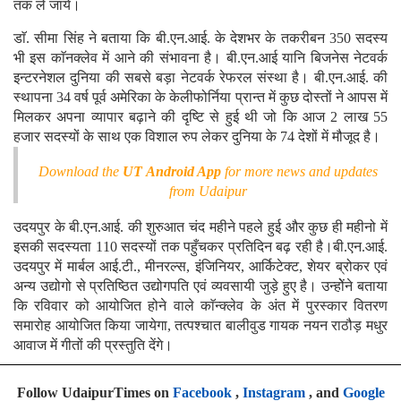
तक ले जायें।
डाॅ. सीमा सिंह ने बताया कि बी.एन.आई. के देशभर के तकरीबन 350 सदस्य
भी इस काॅनक्लेव में आने की संभावना है। बी.एन.आई यानि बिजनेस नेटवर्क
इन्टरनेशल दुनिया की सबसे बड़ा नेटवर्क रेफरल संस्था है। बी.एन.आई. की
स्थापना 34 वर्ष पूर्व अमेरिका के केलीफोर्निया प्रान्त में कुछ दोस्तों ने आपस में
मिलकर अपना व्यापार बढ़ाने की दृष्टि से हुई थी जो कि आज 2 लाख 55
हजार सदस्यों के साथ एक विशाल रुप लेकर दुनिया के 74 देशों में मौजूद है।
Download the
UT Android App
for more news and updates
from Udaipur
उदयपुर के बी.एन.आई. की शुरुआत चंद महीने पहले हुई और कुछ ही महीनो में
इसकी सदस्यता 110 सदस्यों तक पहुँचकर प्रतिदिन बढ़ रही है।बी.एन.आई.
उदयपुर में मार्बल आई.टी., मीनरल्स, इंजिनियर, आर्किटेक्ट, शेयर ब्रोकर एवं
अन्य उद्योगो से प्रतिष्ठित उद्योगपति एवं व्यवसायी जुड़े हुए है। उन्होेंने बताया
कि रविवार को आयोजित होने वाले काॅन्क्लेव के अंत में पुरस्कार वितरण
समारोह आयोजित किया जायेगा, तत्पश्चात बालीवुड गायक नयन राठौड़ मधुर
आवाज में गीतों की प्रस्तुति देंगे।
Follow UdaipurTimes on
Facebook
,
Instagram
, and
Google