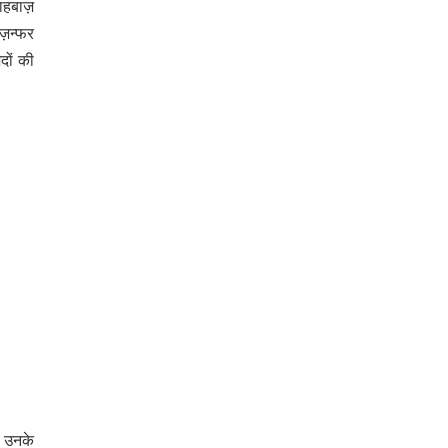
शाहबाज़
गज़न्फर
दों की
थ उनके