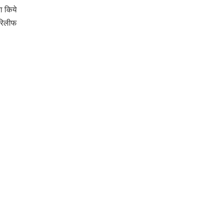
रा किये
 रिलीफ