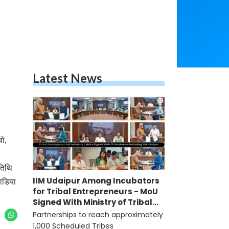
Latest News
चो,
तिथि
IIM Udaipur Among Incubators
वाडिया
for Tribal Entrepreneurs - MoU
Signed With Ministry of Tribal
Affairs
Partnerships to reach approximately
1,000 Scheduled Tribes