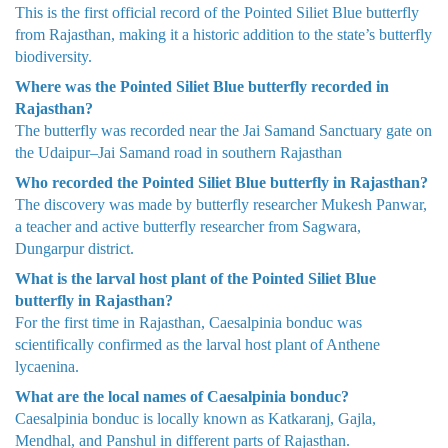
This is the first official record of the Pointed Siliet Blue butterfly
from Rajasthan, making it a historic addition to the state’s butterfly
biodiversity.
Where was the Pointed Siliet Blue butterfly recorded in
Rajasthan?
The butterfly was recorded near the Jai Samand Sanctuary gate on
the Udaipur–Jai Samand road in southern Rajasthan
Who recorded the Pointed Siliet Blue butterfly in Rajasthan?
The discovery was made by butterfly researcher Mukesh Panwar,
a teacher and active butterfly researcher from Sagwara,
Dungarpur district.
What is the larval host plant of the Pointed Siliet Blue
butterfly in Rajasthan?
For the first time in Rajasthan, Caesalpinia bonduc was
scientifically confirmed as the larval host plant of Anthene
lycaenina.
What are the local names of Caesalpinia bonduc?
Caesalpinia bonduc is locally known as Katkaranj, Gajla,
Mendhal, and Panshul in different parts of Rajasthan.