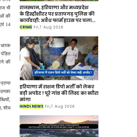
राजस्थान, हरियाणा और मध्यप्रदेश
न आज भी
के हिस्ट्रीशीटर पर प्रतापगढ़ पुलिस की
ाओं की
कार्यवाही: अवैध फार्म हाउस पर चला
 एवं 14
बुलडोजर
CRIME
Fri,7 Aug 2026
ि धारक
 पंडित
रने की
्राप्त
हरियाणा में राशन डिपो भर्ती को लेकर
र उनका
बड़ी अपडेट ! पूरे गांव की लिस्ट का ब्यौरा
मांगा
धियों,
HINDI NEWS
Fri,7 Aug 2026
षण, शोध