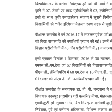
विश्वविद्यालय के परीक्षा नियंत्रक ड़ाॅ. जी. पी. शर्मा न
कृषि में 07, डेयरी एवं खाद्य प्रौद्योगिकी में 03, इंजीनिय
इसी के साथ कृषि स्नातकोत्तर संकाय में सुश्री विनी
विद्यार्थियों को ‘‘जैन इरिगेशन मेडल’’ स्वर्ण पदक से सु
दीक्षान्त समारोह में वर्ष 2016-17 में सफलतापूर्वक परीक्ष
को विद्या-वाचस्पति की उपाधियाँ प्रदान की गईं। इनमें से
विज्ञान प्रौद्योगिकी में 48, जैव प्रौद्योगिकी में 21 व म
इसी प्रकार दिनांक 1 दिसम्बर, 2016 से 30 नवम्बर, 2
एमएस.सी./एम.टेक एवं 67 विद्यार्थियों को विद्यावाचस्
पीएच.डी., इंजिनियरिंग में 68 एम.टेक व 16 पीएच.डी., गृह
01 छात्र को पीएच.डी. की उपाधियाँ प्रदान की गईं।
दीक्षांत समारोह के समन्वयक डाॅ. बी. पी. नन्दवाना
विधायक उदयपुर (ग्रामीण) श्री फूलसिंह मीणा, मोहनलाल 
एमपीयूएटी ड़ाॅ. सुभाष भार्गव, वित नियंत्रक श्रीमती कुम
निदेशक, पूर्व एवं वर्तमान अधिष्ठाता, विभिन्न संकाय अ