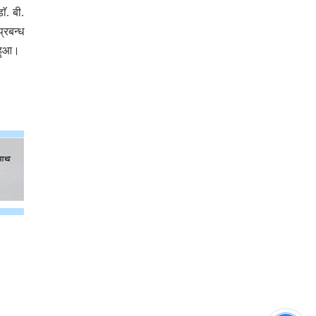
ॅ. बी.
्रबन्ध
 हुआ।